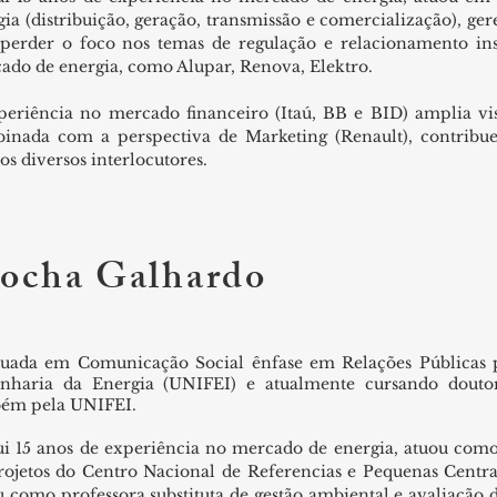
gia (distribuição, geração, transmissão e comercialização), ge
perder o foco nos temas de regulação e relacionamento ins
ado de energia, como Alupar, Renova, Elektro.
periência no mercado financeiro (Itaú, BB e BID) amplia vi
inada com a perspectiva de Marketing (Renault), contrib
s diversos interlocutores.
ocha Galhardo
uada em Comunicação Social ênfase em Relações Pública
nharia da Energia (UNIFEI) e atualmente cursando dout
ém pela UNIFEI.
ui 15 anos de experiência no mercado de energia, atuou com
rojetos do Centro Nacional de Referencias e Pequenas Cent
u como professora substituta de gestão ambiental e avaliação 