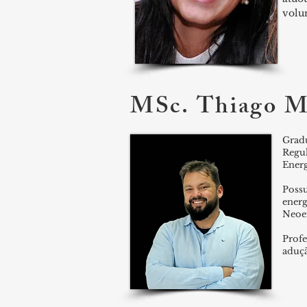
volu
MSc. Thiago M
Grad
Regu
Energ
Poss
ener
Neoen
Profe
aduçã