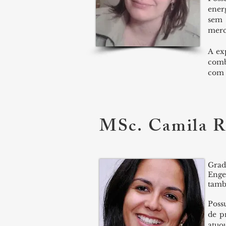
ener
sem 
merc
A ex
comb
com o
MSc. Camila R
Grad
Enge
tamb
Poss
de p
atuo