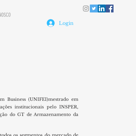
NOSCO
Login
m Business (UNIFEI)mestrado em
ções institucionais pelo INSPER,
nação do GT de Armazenamento da
 todos os segmentos do mercado de