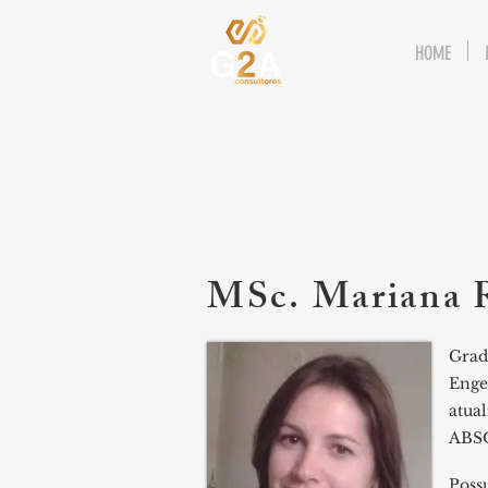
HOME
MSc. Mariana 
Grad
Enge
atua
ABS
Poss