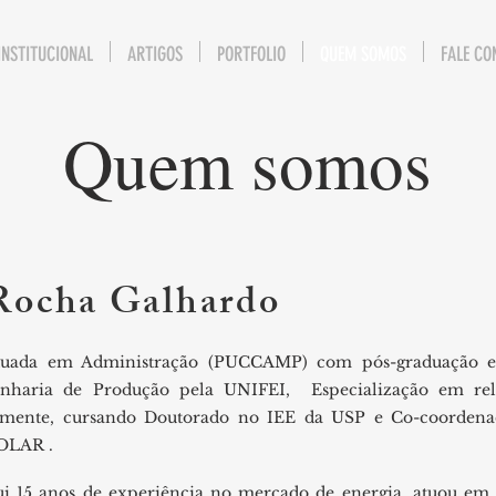
INSTITUCIONAL
ARTIGOS
PORTFOLIO
QUEM SOMOS
FALE CO
Quem somos
Rocha Galhardo
uada em Administração (PUCCAMP) com pós-graduação e
nharia de Produção pela UNIFEI, Especialização em rela
lmente, cursando Doutorado no IEE da USP e Co-coorde
OLAR .
ui 15 anos de experiência no mercado de energia, atuou em